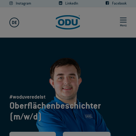
Instagram
LinkedIn
Facebook
DE
Menü
#woduveredelst
Oberflächenbeschichter
(m/w/d)