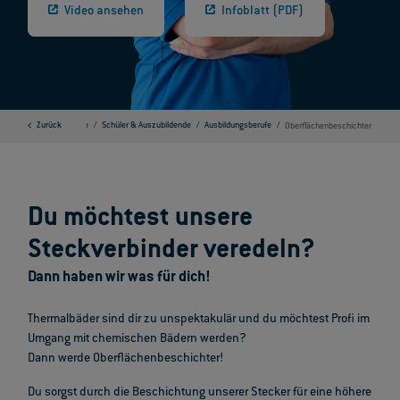
Video ansehen
Infoblatt (PDF)
Zurück
ODU Karriere
Schüler & Auszubildende
Ausbildungsberufe
Oberflächenbeschichter
Du möchtest unsere
Steckverbinder veredeln?
Dann haben wir was für dich!
Thermalbäder sind dir zu unspektakulär und du möchtest Profi im
Umgang mit chemischen Bädern werden?
Dann werde Oberflächenbeschichter!
Du sorgst durch die Beschichtung unserer Stecker für eine höhere