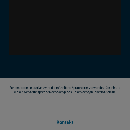
Zur besseren Lesbarkeit wird die männliche Sprachform verwendet. Die Inhalte
dieser Webseite sprechen dennoch jedes Geschlecht gleichermaßen an.
Kontakt