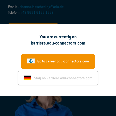
Email:
Johanna.Mitscherling@odu.de
Telefon:
+49 8631 6156 1659
Infogespräch buchen
You are currently on
karriere.odu-connectors.com
Go to career.odu-connectors.com
Stay on karriere.odu-connectors.com