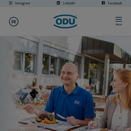
Instagram
LinkedIn
Facebook
DE
Menü
#woduprofitierst