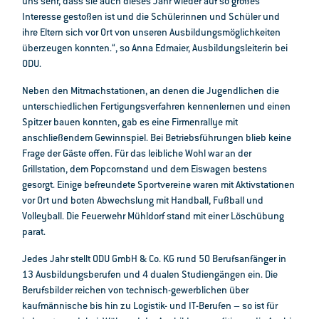
uns sehr, dass sie auch dieses Jahr wieder auf so großes
Interesse gestoßen ist und die Schülerinnen und Schüler und
ihre Eltern sich vor Ort von unseren Ausbildungsmöglichkeiten
überzeugen konnten.“, so Anna Edmaier, Ausbildungsleiterin bei
ODU.
Neben den Mitmachstationen, an denen die Jugendlichen die
unterschiedlichen Fertigungsverfahren kennenlernen und einen
Spitzer bauen konnten, gab es eine Firmenrallye mit
anschließendem Gewinnspiel. Bei Betriebsführungen blieb keine
Frage der Gäste offen. Für das leibliche Wohl war an der
Grillstation, dem Popcornstand und dem Eiswagen bestens
gesorgt. Einige befreundete Sportvereine waren mit Aktivstationen
vor Ort und boten Abwechslung mit Handball, Fußball und
Volleyball. Die Feuerwehr Mühldorf stand mit einer Löschübung
parat.
Jedes Jahr stellt ODU GmbH & Co. KG rund 50 Berufsanfänger in
13 Ausbildungsberufen und 4 dualen Studiengängen ein. Die
Berufsbilder reichen von technisch-gewerblichen über
kaufmännische bis hin zu Logistik- und IT-Berufen – so ist für